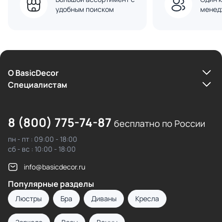
удобным поиском
менед
О BasicDecor
Cпециалистам
8 (800) 775-74-87
бесплатно по России
пн - пт : 09:00 - 18:00
сб - вс : 10:00 - 18:00
info@basicdecor.ru
Популярные разделы
Люстры
Бра
Диваны
Кресла