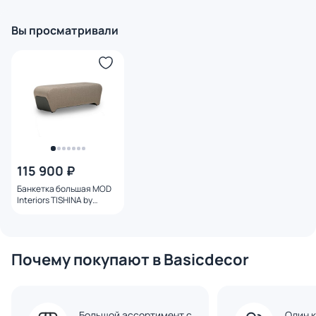
3270901
3270899
Вы просматривали
115 900 ₽
Банкетка большая MOD
Interiors TISHINA by
Sergey Tregubov BD-
3270902 136х46х43 см,
бежевая
Почему покупают в Basicdecor
Большой ассортимент с
Один к