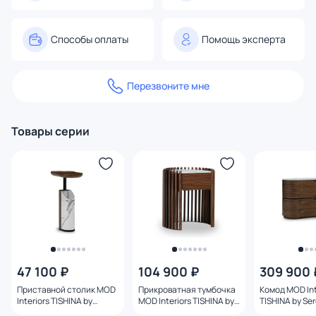
Способы оплаты
Помощь эксперта
Перезвоните мне
Товары серии
47 100 ₽
104 900 ₽
309 900 
Приставной столик MOD
Прикроватная тумбочка
Комод MOD Int
Interiors TISHINA by
MOD Interiors TISHINA by
TISHINA by Se
Sergey Tregubov BD-
Sergey Tregubov BD-
Tregubov BD-