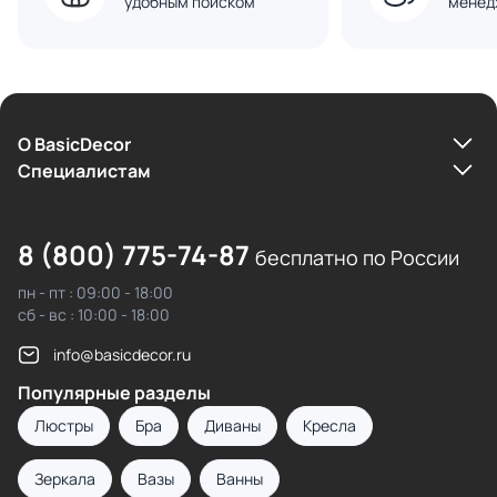
удобным поиском
менед
О BasicDecor
Cпециалистам
8 (800) 775-74-87
бесплатно по России
пн - пт : 09:00 - 18:00
сб - вс : 10:00 - 18:00
info@basicdecor.ru
Популярные разделы
Люстры
Бра
Диваны
Кресла
Зеркала
Вазы
Ванны