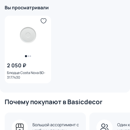
Вы просматривали
2 050 ₽
Блюдце Costa Nova BD-
3177430
Почему покупают в Basicdecor
Большой ассортимент с
Один к