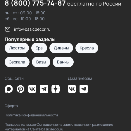
8 (800) 775-74-87
бесплатно по России
пн - пт : 09:00 - 18:00
сб - вс : 10:00 - 18:00
info@basicdecor.ru
Популярные разделы
Люстры
Бра
Диваны
Кресла
Зеркала
Вазы
Ванны
Соц. сети
Дизайнерам
Оферта
Политика конфиденциальности
Пользовательское Соглашение на заимствование и размещение
материалов на Сайте basicdecor.ru