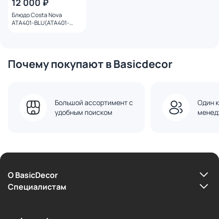
12 000 ₽
Блюдо Costa Nova
ATA401-BLU(ATA401-
00721C)
Почему покупают в Basicdecor
Большой ассортимент с
Один к
удобным поиском
менед
О BasicDecor
Cпециалистам