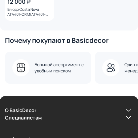
12 000 ₽
Блюдо Costa Nova
ATA401-CRM(ATA401-
05407E)
Почему покупают в Basicdecor
Большой ассортимент с
Один к
удобным поиском
менед
О BasicDecor
Cпециалистам