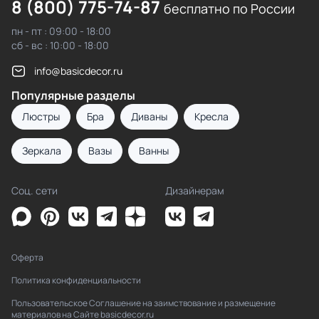
8 (800) 775-74-87
бесплатно по России
пн - пт : 09:00 - 18:00
сб - вс : 10:00 - 18:00
info@basicdecor.ru
Популярные разделы
Люстры
Бра
Диваны
Кресла
Зеркала
Вазы
Ванны
Соц. сети
Дизайнерам
Оферта
Политика конфиденциальности
Пользовательское Соглашение на заимствование и размещение
материалов на Сайте basicdecor.ru