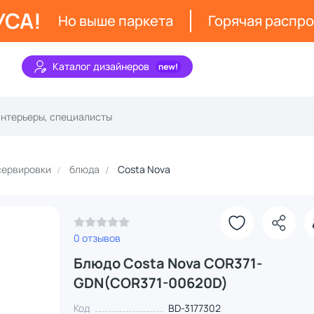
УСА!
Но выше паркета
Горячая распр
Каталог дизайнеров
сервировки
блюда
Costa Nova
0 отзывов
Блюдо Costa Nova COR371-
GDN(COR371-00620D)
Код
BD-3177302