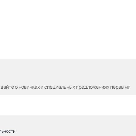
авайте
о новинках и специальных предложениях первыми
льности