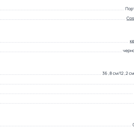
Пор
Cos
к
черн
36 ,8 см/12 ,2 с