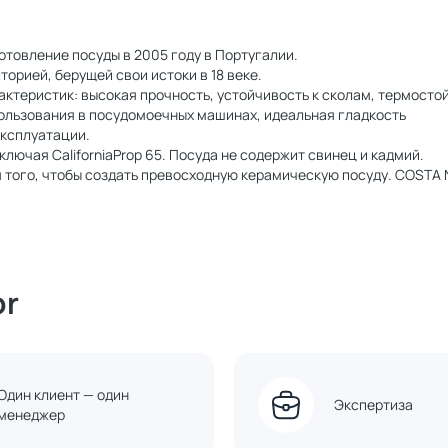
товление посуды в 2005 году в Португалии.
орией, берущей свои истоки в 18 веке.
теристик: высокая прочность, устойчивость к сколам, термостой
ользования в посудомоечных машинах, идеальная гладкость
эксплуатации.
ючая CaliforniaProp 65. Посуда не содержит свинец и кадмий.
того, чтобы создать превосходную керамическую посуду. COSTA 
or
Один клиент — один
Экспертиза
менеджер