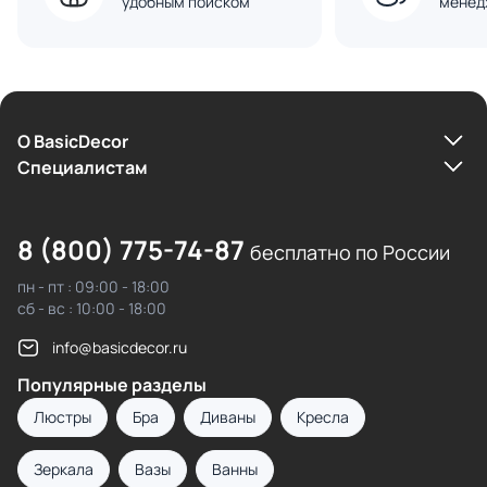
удобным поиском
менед
О BasicDecor
Cпециалистам
8 (800) 775-74-87
бесплатно по России
пн - пт : 09:00 - 18:00
сб - вс : 10:00 - 18:00
info@basicdecor.ru
Популярные разделы
Люстры
Бра
Диваны
Кресла
Зеркала
Вазы
Ванны