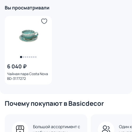
Вы просматривали
6 040 ₽
Чайная пара Costa Nova
BD-3177272
Почему покупают в Basicdecor
Большой ассортимент с
Один к