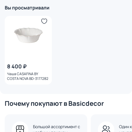
Вы просматривали
8 400 ₽
Чаша CASAFINA BY
COSTA NOVA BD-3177282
Почему покупают в Basicdecor
Большой ассортимент с
Один к