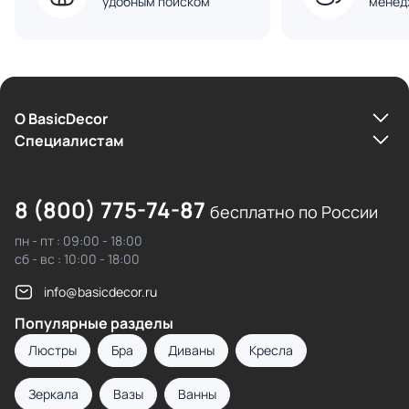
удобным поиском
менед
О BasicDecor
Cпециалистам
8 (800) 775-74-87
бесплатно по России
пн - пт : 09:00 - 18:00
сб - вс : 10:00 - 18:00
info@basicdecor.ru
Популярные разделы
Люстры
Бра
Диваны
Кресла
Зеркала
Вазы
Ванны