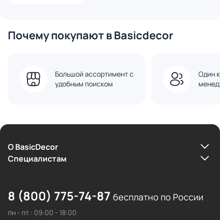
Почему покупают в Basicdecor
Большой ассортимент с
Один к
удобным поиском
менед
О BasicDecor
Cпециалистам
8 (800) 775-74-87
бесплатно по России
пн - пт : 09:00 - 18:00