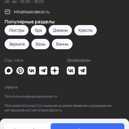
сб - вс : 10:00 - 18:00
info@basicdecor.ru
Популярные разделы
Люстры
Бра
Диваны
Кресла
Зеркала
Вазы
Ванны
Соц. сети
Дизайнерам
Оферта
Политика конфиденциальности
Пользовательское Соглашение на заимствование и размещение
материалов на Сайте basicdecor.ru