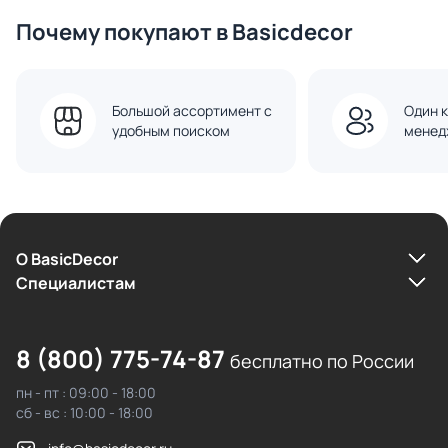
Почему покупают в Basicdecor
Большой ассортимент с
Один к
удобным поиском
менед
О BasicDecor
Cпециалистам
8 (800) 775-74-87
бесплатно по России
пн - пт : 09:00 - 18:00
сб - вс : 10:00 - 18:00