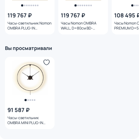
119 767 ₽
119 767 ₽
108 495 
Часы-светильник Nomon
Часы Nomon OMBRA
Часы Nomon 
OMBRA PLUG-IN
WALL, D=80см BD-
PREMIUM D=5
(D=80cm. Внешний
3115561
(основание и 
кабель) BD-3115562
орех/центр - 
3155672
Вы просматривали
91 587 ₽
Часы-светильник
OMBRA MINI PLUG-IN
D=55cm.(Внешний
кабель) BD-3155673