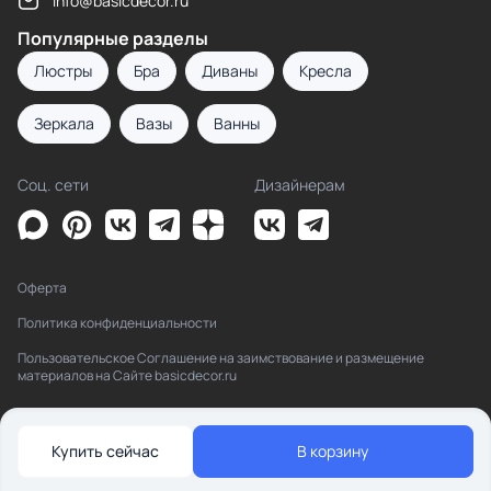
info@basicdecor.ru
Популярные разделы
Люстры
Бра
Диваны
Кресла
Зеркала
Вазы
Ванны
Соц. сети
Дизайнерам
Оферта
Политика конфиденциальности
Пользовательское Соглашение на заимствование и размещение
материалов на Сайте basicdecor.ru
Купить сейчас
В корзину