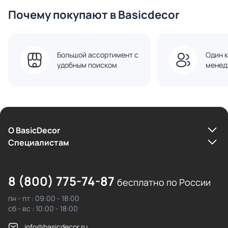
Почему покупают в Basicdecor
Большой ассортимент с
Один к
удобным поиском
менед
О BasicDecor
Cпециалистам
8 (800) 775-74-87
бесплатно по России
пн - пт : 09:00 - 18:00
сб - вс : 10:00 - 18:00
info@basicdecor.ru