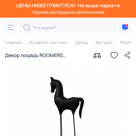
ЦЕНЫ НИЖЕ ПЛИНТУСА!
Но выше паркета
Горячая распродажа светильников
Главная
Интернет-магазин
Декор
Фигурки
Roomers
Декор лошадь ROOMERS
FURNITURE (32 см x11 см x 76 см)
BD-3177152