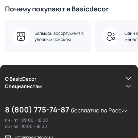
Почему покупают в Basicdecor
Большой ассортимент с
Один к
удобным поиском
менед
О BasicDecor
Cпециалистам
8 (800) 775-74-87
бесплатно по России
пн - пт : 09:00 - 18:00
сб - вс : 10:00 - 18:00
info@basicdecor.ru