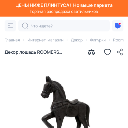
ЦЕНЫ НИЖЕ ПЛИНТУСА!
Но выше паркета
Горячая распродажа светильников
Главная
Интернет-магазин
Декор
Фигурки
Roomers
Декор лошадь ROOMERS
FURNITURE (65 см x 44 см x 10 см)
BD-3177155