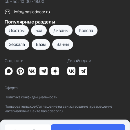
сб - вс : 10:00 - 18:00
info@basicdecor.ru
Популярные разделы
Люстры
Бра
Диваны
Кресла
Зеркала
Вазы
Ванны
Соц. сети
Дизайнерам
Оферта
Политика конфиденциальности
Пользовательское Соглашение на заимствование и размещение
материалов на Сайте basicdecor.ru