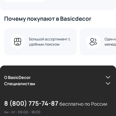
Почему покупают в Basicdecor
Большой ассортимент с
Один к
удобным поиском
менед
О BasicDecor
Cпециалистам
8 (800) 775-74-87
бесплатно по России
пн - пт : 09:00 - 18:00