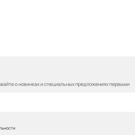
авайте
о новинках и специальных предложениях первыми
льности