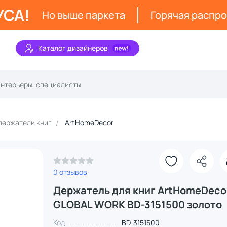
УСА!
Но выше паркета
Горячая распр
Каталог дизайнеров
держатели книг
ArtHomeDecor
0 отзывов
Держатель для книг ArtHomeDeco
GLOBAL WORK BD-3151500 золото
Код
BD-3151500