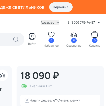
одажа светильников
Перейти
Арзамас
8 (800) 775-74-87
0
0
0
Войти
Избранное
Сравнение
Корзина
18 090 ₽
В наличии 1 шт.
r
Нашли дешевле? Снизим цену