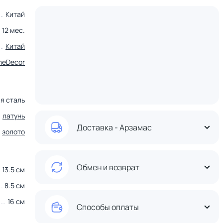
Китай
12 мес.
Китай
meDecor
я сталь
латунь
Доставка - Арзамас
золото
Обмен и возврат
13.5 см
8.5 см
16 см
Способы оплаты