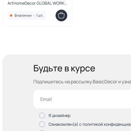
ArtHomeDecor GLOBAL WORK
BD-3151500 золото
В наличии
•
1 шт.
Будьте в курсе
Подпишитесь на рассылку BasicDecor и узн
Я дизайнер
Ознакомлен(а) с политикой конфиденциа