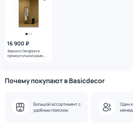
16 900 ₽
Зеркало Genglass в
прямоугольной раме,
настенное HALFEO S Slim
Black, 120 х 80 см BD-
3155443
Почему покупают в Basicdecor
Большой ассортимент с
Один к
удобным поиском
менед