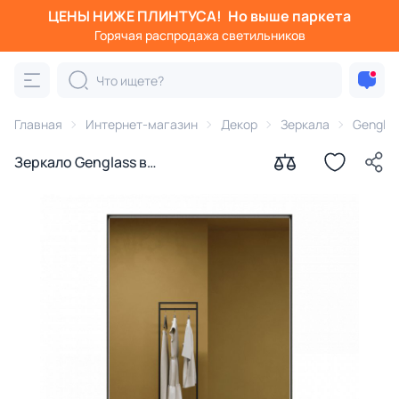
ЦЕНЫ НИЖЕ ПЛИНТУСА!
Но выше паркета
Горячая распродажа светильников
Главная
Интернет-магазин
Декор
Зеркала
Genglas
Зеркало Genglass в
прямоугольной раме, настенное
HALFEO S Slim Black, 120 х 80 см BD-
3155443