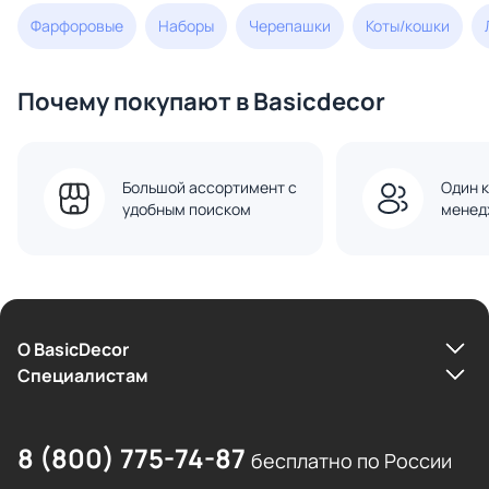
Фарфоровые
Наборы
Черепашки
Коты/кошки
Почему покупают в Basicdecor
Большой ассортимент с
Один к
удобным поиском
менед
О BasicDecor
Cпециалистам
8 (800) 775-74-87
бесплатно по России