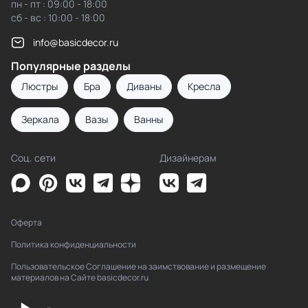
пн - пт : 09:00 - 18:00
сб - вс : 10:00 - 18:00
info@basicdecor.ru
Популярные разделы
Люстры
Бра
Диваны
Кресла
Зеркала
Вазы
Ванны
Соц. сети
Дизайнерам
Оферта
Политика конфиденциальности
Пользовательское Соглашение на заимствование и размещение
материалов на Сайте basicdecor.ru