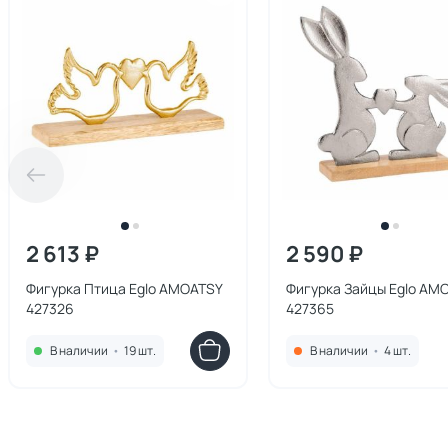
2 613 ₽
2 590 ₽
Фигурка Птица Eglo AMOATSY
Фигурка Зайцы Eglo AM
427326
427365
В наличии
•
19 шт.
В наличии
•
4 шт.