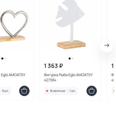
1 363 ₽
1
ц Eglo AMOATSY
Фигурка Рыба Eglo AMOATSY
Фи
427384
42
•
9 шт.
В наличии
•
1 шт.