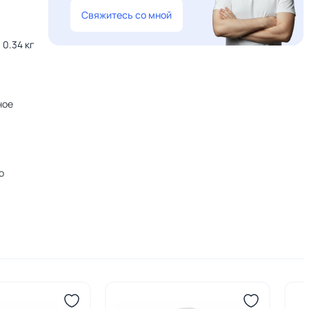
Свяжитесь со мной
0.34 кг
ное
о