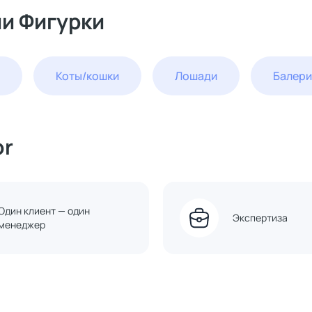
ии Фигурки
Коты/кошки
Лошади
Балер
or
Один клиент — один
Экспертиза
менеджер