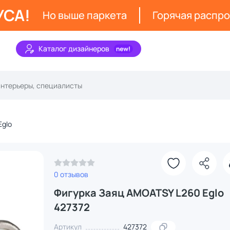
УСА!
Но выше паркета
Горячая распр
Каталог дизайнеров
Eglo
0 отзывов
Фигурка Заяц AMOATSY L260 Eglo
427372
Артикул
427372