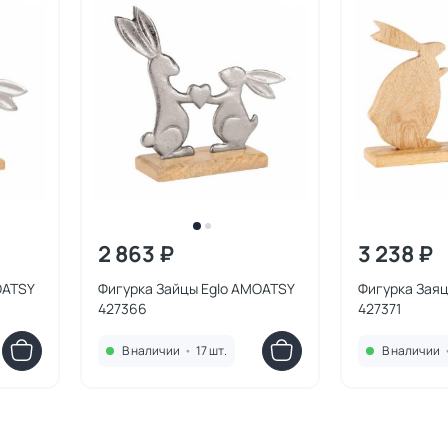
2 863 ₽
3 238 ₽
OATSY
Фигурка Зайцы Eglo AMOATSY
Фигурка Зая
427366
427371
В наличии
•
17 шт.
В наличии