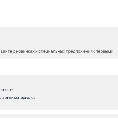
авайте
о новинках и специальных предложениях первыми
льности
кламных материалов