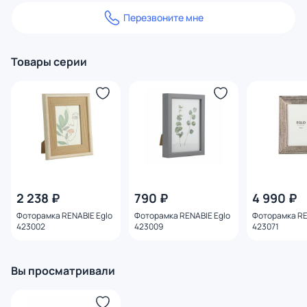
Перезвоните мне
Товары серии
2 238 ₽
790 ₽
4 990 ₽
Фоторамка RENABIE Eglo
Фоторамка RENABIE Eglo
Фоторамка RE
423002
423009
423071
Вы просматривали