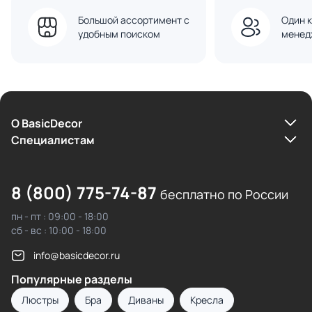
Большой ассортимент с
Один к
удобным поиском
менед
О BasicDecor
Cпециалистам
8 (800) 775-74-87
бесплатно по России
пн - пт : 09:00 - 18:00
сб - вс : 10:00 - 18:00
info@basicdecor.ru
Популярные разделы
Люстры
Бра
Диваны
Кресла