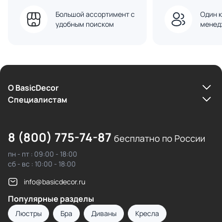
Большой ассортимент с
Один к
удобным поиском
менед
О BasicDecor
Cпециалистам
8 (800) 775-74-87
бесплатно по России
пн - пт : 09:00 - 18:00
сб - вс : 10:00 - 18:00
info@basicdecor.ru
Популярные разделы
Люстры
Бра
Диваны
Кресла