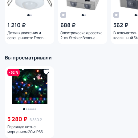
1 210 ₽
688 ₽
362 ₽
Датчик движения и
Электрическая розетка
Выключатель 
освещенности Feron
2-ая Stekker Велена
клавишный St
22066
PST16-12-54 32754
Велена PSW10
32756
Вы просматривали
- 52 %
3 280 ₽
6 850 ₽
Гирлянда нить с
мерцанием 20м IP65
Eurosvet 400-104