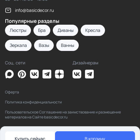
info@basicdecor.ru
Популярные разделы
Люстры
Бра
Диваны
Кресла
Зеркала
Вазы
Ванны
Соц. сети
Дизайнерам
Оферта
Политика конфиденциальности
Пользовательское Соглашение на заимствование и размещение
материалов на Сайте basicdecor.ru
Купить сейчас
В корзину