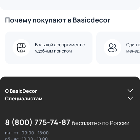
Почему покупают в Basicdecor
Большой ассортимент с
Один к
удобным поиском
менед
О BasicDecor
Cпециалистам
8 (800) 775-74-87
бесплатно по России
пн - пт : 09:00 - 18:00
сб - вс : 10:00 - 18:00