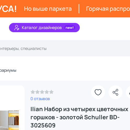
УСА!
Но выше паркета
Горячая распр
Каталог дизайнеров
орариумы
0 отзывов
Ilian Набор из четырех цветочных
горшков - золотой Schuller BD-
3025609