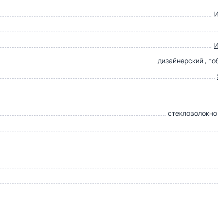
дизайнерский
,
го
стекловолокно 