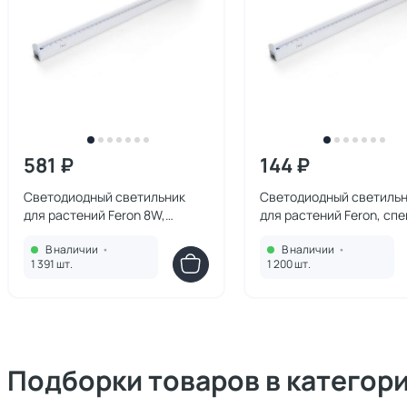
581 ₽
144 ₽
Светодиодный светильник
Светодиодный светиль
для растений Feron 8W,
для растений Feron, спе
пластик, IP40, AL7000 28926
фотосинтез (полный сп
В наличии
•
В наличии
•
9W, пластик, AL7002 41
1 391 шт.
1 200 шт.
Подборки товаров в категор