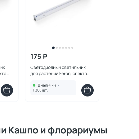
175 ₽
ник
Светодиодный светильник
ктр
для растений Feron, спектр
ектр)
фотосинтез (полный спектр)
В наличии
•
354
14W, пластик, AL7002 41355
1 308 шт.
ии Кашпо и флорариумы