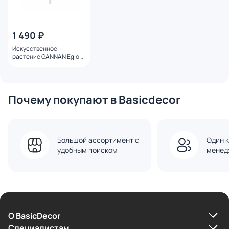
1 490 ₽
Искусственное
растение GANNAN Eglo
428214
Почему покупают в Basicdecor
Большой ассортимент с
Один к
удобным поиском
менед
О BasicDecor
Cпециалистам