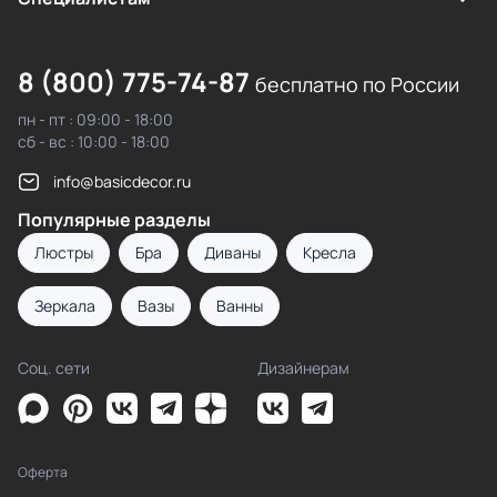
8 (800) 775-74-87
бесплатно по России
пн - пт : 09:00 - 18:00
сб - вс : 10:00 - 18:00
info@basicdecor.ru
Популярные разделы
Люстры
Бра
Диваны
Кресла
Зеркала
Вазы
Ванны
Соц. сети
Дизайнерам
Оферта