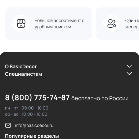
Большой ассортимент с
Один к
удобным поиском
менед
О BasicDecor
Cпециалистам
8 (800) 775-74-87
бесплатно по России
пн - пт : 09:00 - 18:00
сб - вс : 10:00 - 18:00
info@basicdecor.ru
Популярные разделы