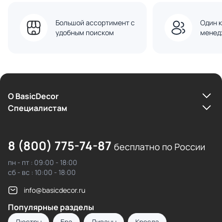
Большой ассортимент с
Один к
удобным поиском
менед
О BasicDecor
Cпециалистам
8 (800) 775-74-87
бесплатно по России
пн - пт : 09:00 - 18:00
сб - вс : 10:00 - 18:00
info@basicdecor.ru
Популярные разделы
Люстры
Бра
Диваны
Кресла