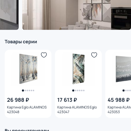
Товары серии
26 988 ₽
17 613 ₽
45 988 ₽
Картина Eglo ALAMINOS
Картина ALAMINOS Eglo
Картина ALAM
423048
423047
423053
Вы просматривали