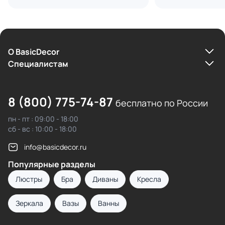
О BasicDecor
Cпециалистам
8 (800) 775-74-87
бесплатно по России
пн - пт : 09:00 - 18:00
сб - вс : 10:00 - 18:00
info@basicdecor.ru
Популярные разделы
Люстры
Бра
Диваны
Кресла
Зеркала
Вазы
Ванны