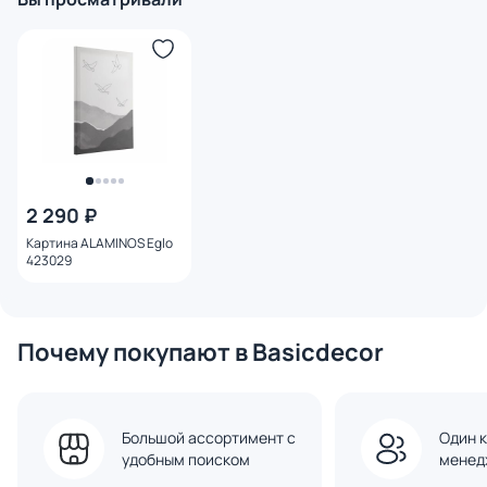
2 290 ₽
Картина ALAMINOS Eglo
423029
Почему покупают в Basicdecor
Большой ассортимент с
Один к
удобным поиском
менед