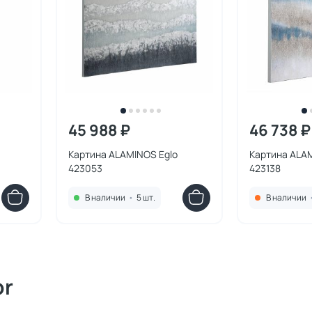
45 988 ₽
46 738 ₽
Картина ALAMINOS Eglo
Картина ALAM
423053
423138
В наличии
•
5 шт.
В наличии
or