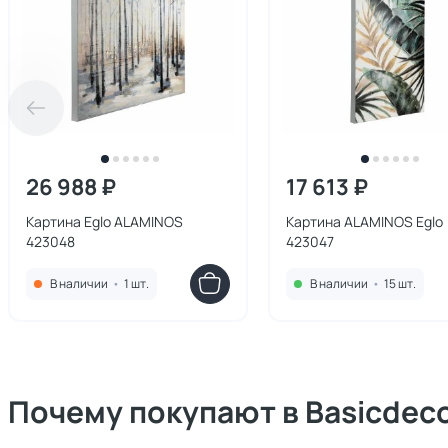
26 988 ₽
17 613 ₽
Картина Eglo ALAMINOS
Картина ALAMINOS Eglo
423048
423047
В наличии
•
1 шт.
В наличии
•
15 шт.
Почему покупают в Basicdec