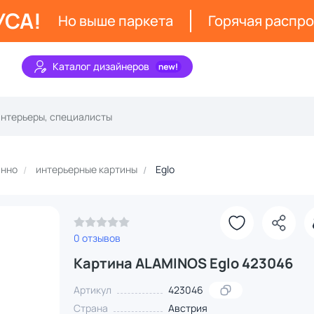
УСА!
Но выше паркета
Горячая распр
Каталог дизайнеров
анно
интерьерные картины
Eglo
0 отзывов
Картина ALAMINOS Eglo 423046
Артикул
423046
Страна
Австрия