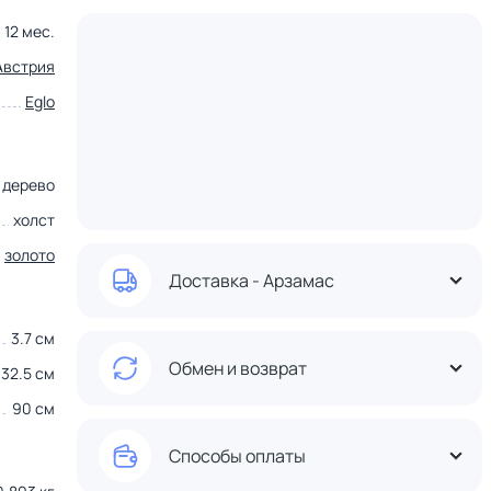
12 мес.
Австрия
Eglo
дерево
холст
,
золото
Доставка - Арзамас
3.7 см
Обмен и возврат
32.5 см
90 см
Способы оплаты