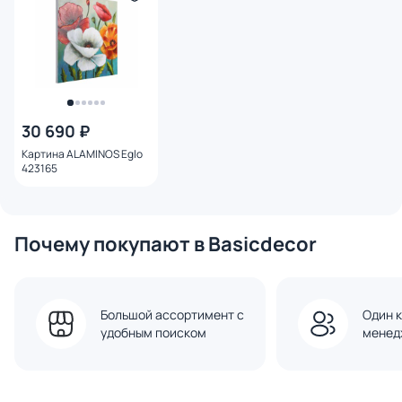
30 690 ₽
Картина ALAMINOS Eglo
423165
Почему покупают в Basicdecor
Большой ассортимент с
Один к
удобным поиском
менед