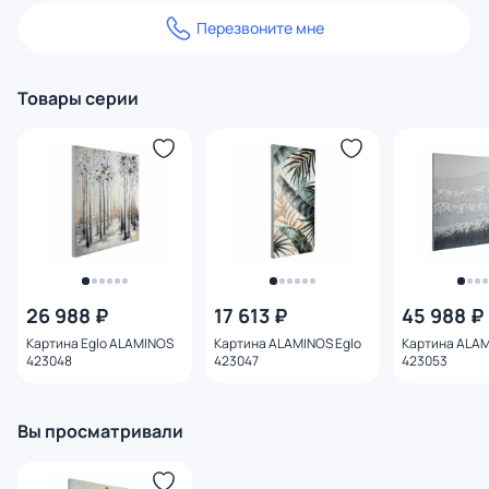
Перезвоните мне
Товары серии
26 988 ₽
17 613 ₽
45 988 ₽
Картина Eglo ALAMINOS
Картина ALAMINOS Eglo
Картина ALAM
423048
423047
423053
Вы просматривали