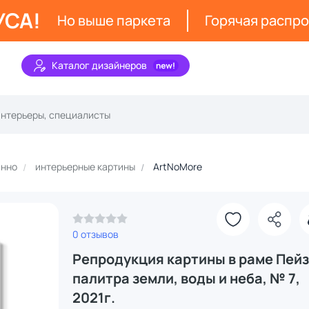
УСА!
Но выше паркета
Горячая распр
Каталог дизайнеров
анно
интерьерные картины
ArtNoMore
0 отзывов
Репродукция картины в раме Пейз
палитра земли, воды и неба, № 7,
2021г.