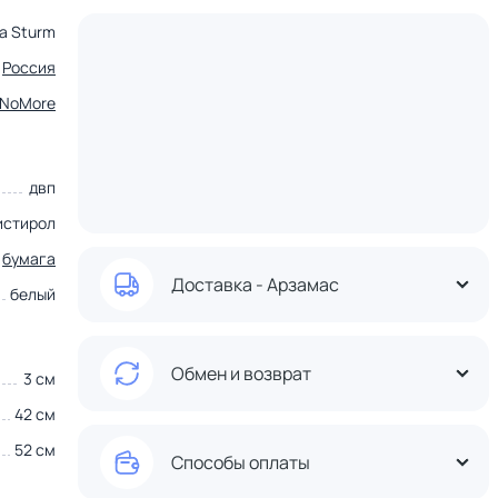
a Sturm
Россия
tNoMore
двп
истирол
,
бумага
Доставка - Арзамас
белый
Обмен и возврат
3 см
42 см
52 см
Способы оплаты