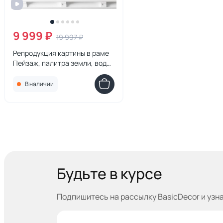
9 999 ₽
19 997 ₽
Репродукция картины в раме
Пейзаж, палитра земли, воды
и неба, № 7, 2021г.
В наличии
Будьте в курсе
Подпишитесь на рассылку BasicDecor и узн