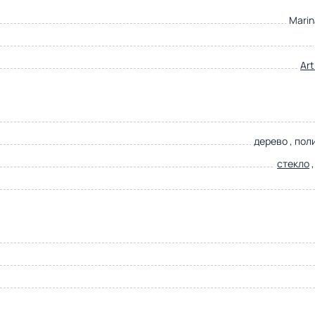
Marin
Ar
дерево , пол
стекло