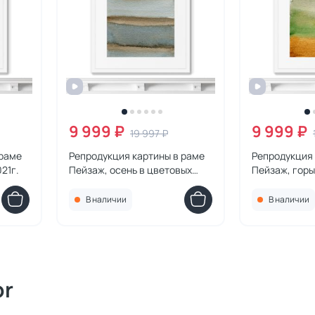
9 999 ₽
9 999 ₽
19 997 ₽
 раме
Репродукция картины в раме
Репродукция 
21г.
Пейзаж, осень в цветовых
Пейзаж, горы,
слоях, 2021г.
В наличии
В наличии
or