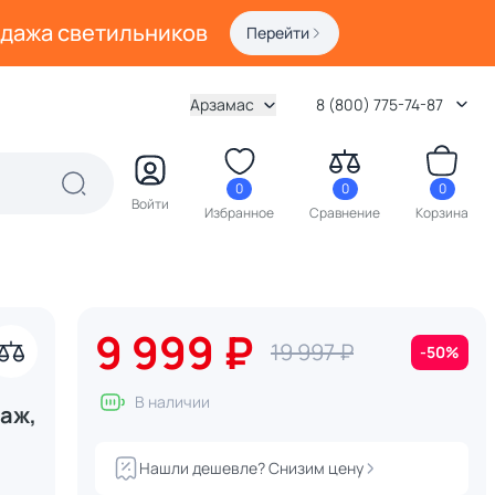
одажа светильников
Перейти
Арзамас
8 (800) 775-74-87
0
0
0
Войти
Избранное
Сравнение
Корзина
9 999 ₽
19 997 ₽
-50%
В наличии
аж,
Нашли дешевле? Снизим цену