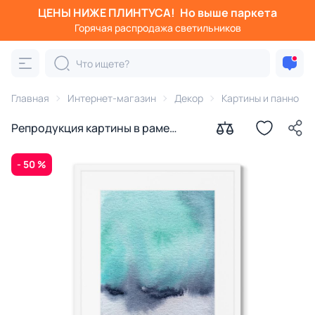
ЦЕНЫ НИЖЕ ПЛИНТУСА!
Но выше паркета
Горячая распродажа светильников
Главная
Интернет-магазин
Декор
Картины и панно
Репродукция картины в раме
Пейзаж, палитра земли, воды и
неба, № 9, 2021г.
- 50 %