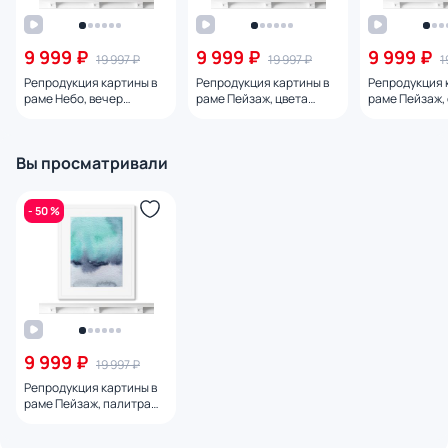
9 999 ₽
9 999 ₽
9 999 ₽
19 997 ₽
19 997 ₽
1
Репродукция картины в
Репродукция картины в
Репродукция 
раме Небо, вечер
раме Пейзаж, цвета
раме Пейзаж, 
августа, 2021г.
осени, 2021г.
цветовых слоя
Вы просматривали
- 50 %
9 999 ₽
19 997 ₽
Репродукция картины в
раме Пейзаж, палитра
земли, воды и неба, № 9,
2021г.