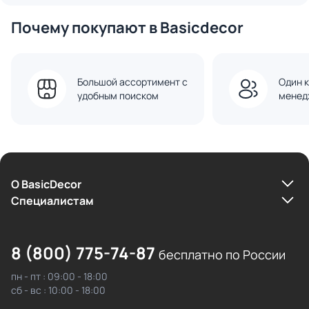
Почему покупают в Basicdecor
Большой ассортимент с
Один к
удобным поиском
менед
О BasicDecor
Cпециалистам
8 (800) 775-74-87
бесплатно по России
пн - пт : 09:00 - 18:00
сб - вс : 10:00 - 18:00