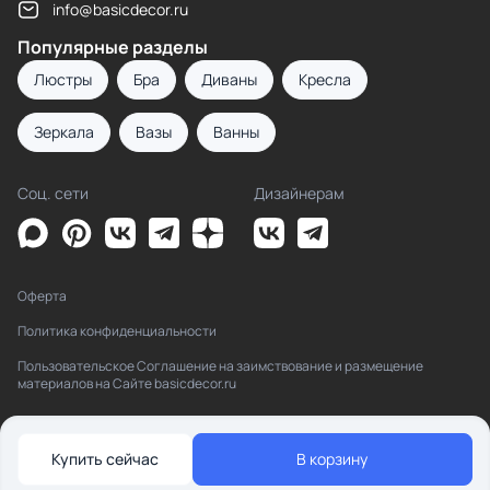
info@basicdecor.ru
Популярные разделы
Люстры
Бра
Диваны
Кресла
Зеркала
Вазы
Ванны
Соц. сети
Дизайнерам
Оферта
Политика конфиденциальности
Пользовательское Соглашение на заимствование и размещение
материалов на Сайте basicdecor.ru
Купить сейчас
В корзину