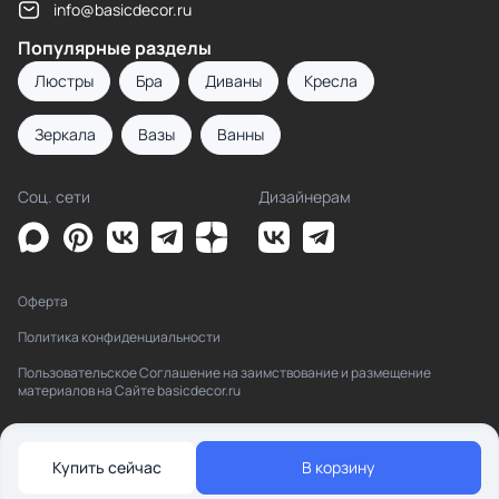
info@basicdecor.ru
Популярные разделы
Люстры
Бра
Диваны
Кресла
Зеркала
Вазы
Ванны
Соц. сети
Дизайнерам
Оферта
Политика конфиденциальности
Пользовательское Соглашение на заимствование и размещение
материалов на Сайте basicdecor.ru
Купить сейчас
В корзину