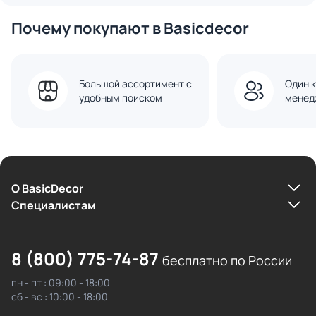
Почему покупают в Basicdecor
Большой ассортимент с
Один к
удобным поиском
менед
О BasicDecor
Cпециалистам
8 (800) 775-74-87
бесплатно по России
пн - пт : 09:00 - 18:00
сб - вс : 10:00 - 18:00