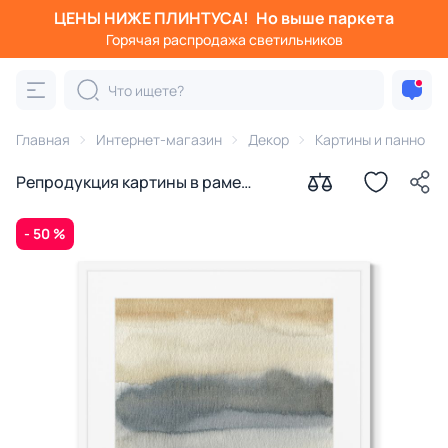
ЦЕНЫ НИЖЕ ПЛИНТУСА!
Но выше паркета
Горячая распродажа светильников
Главная
Интернет-магазин
Декор
Картины и панно
Репродукция картины в раме
Пейзаж, палитра земли, воды и
неба, № 16, 2021г.
- 50 %