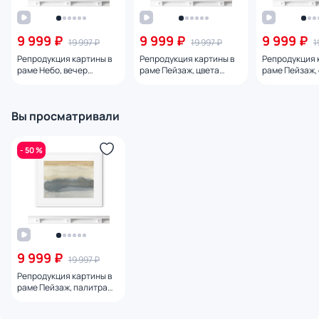
9 999 ₽
9 999 ₽
9 999 ₽
19 997 ₽
19 997 ₽
1
Репродукция картины в
Репродукция картины в
Репродукция 
раме Небо, вечер
раме Пейзаж, цвета
раме Пейзаж, 
августа, 2021г.
осени, 2021г.
цветовых слоя
Вы просматривали
- 50 %
9 999 ₽
19 997 ₽
Репродукция картины в
раме Пейзаж, палитра
земли, воды и неба, № 16,
2021г.