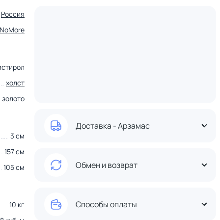
Россия
tNoMore
истирол
холст
золото
Доставка - Арзамас
3 см
157 см
Обмен и возврат
105 см
Способы оплаты
10 кг