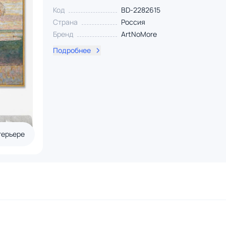
Код
BD-2282615
Страна
Россия
Бренд
ArtNoMore
Подробнее
терьере