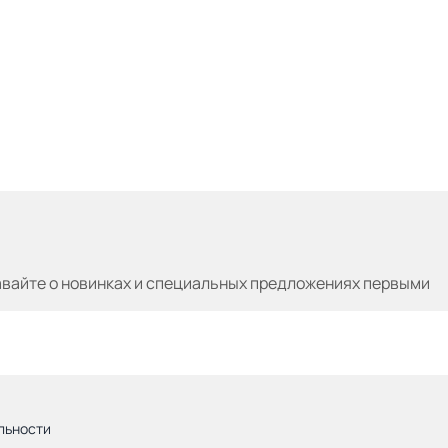
авайте
о новинках и специальных предложениях первыми
льности