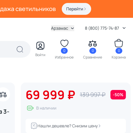
одажа светильников
Перейти
Арзамас
8 (800) 775-74-87
0
0
0
Войти
Избранное
Сравнение
Корзина
69 999 ₽
139 997 ₽
-50%
В наличии
 3-
Нашли дешевле? Снизим цену