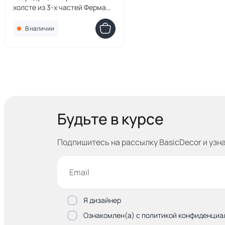
холсте из 3-х частей Ферма
недалеко от Дуйвендрехта,
1916г.
В наличии
Будьте в курсе
Подпишитесь на рассылку BasicDecor и узн
Я дизайнер
Ознакомлен(а) с политикой конфиденциа