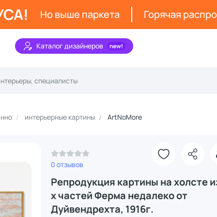
УСА!
Но выше паркета
Горячая распр
Каталог дизайнеров
анно
интерьерные картины
ArtNoMore
0 отзывов
Репродукция картины на холсте из
х частей Ферма недалеко от
Дуйвендрехта, 1916г.