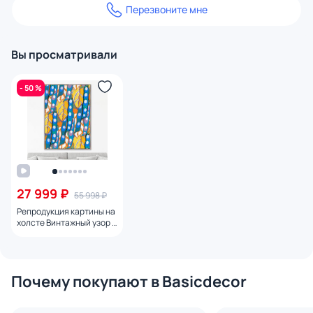
Перезвоните мне
Вы просматривали
- 50 %
27 999 ₽
55 998 ₽
Репродукция картины на
холсте Винтажный узор в
стиле ар-деко, вариация
№ 2, 1928г.
Почему покупают в Basicdecor