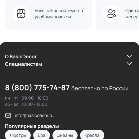
Большой ассортимент с
Один к
удобным поиском
менед
О BasicDecor
Cпециалистам
8 (800) 775-74-87
бесплатно по России
пн - пт : 09:00 - 18:00
сб - вс : 10:00 - 18:00
info@basicdecor.ru
Популярные разделы
Люстры
Бра
Диваны
Кресла