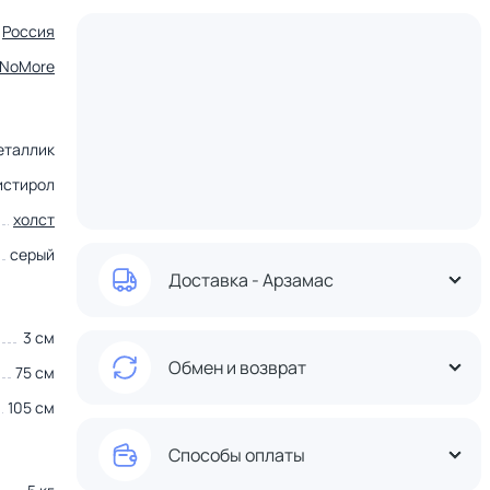
Россия
tNoMore
еталлик
истирол
холст
серый
Доставка - Арзамас
3 см
Обмен и возврат
75 см
105 см
Способы оплаты