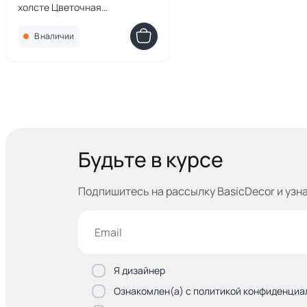
холсте Цветочная
композиция в стиле модерн,
вариация № 17, 1925г.
В наличии
Будьте в курсе
Подпишитесь на рассылку BasicDecor и узн
Я дизайнер
Ознакомлен(а) с политикой конфиденциа