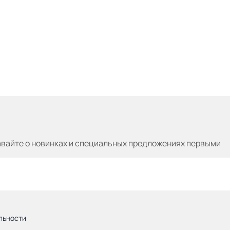
авайте
о новинках и специальных предложениях первыми
льности