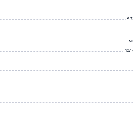
Ar
м
пол