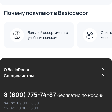
Почему покупают в Basicdecor
Большой ассортимент с
Один к
удобным поиском
менед
О BasicDecor
Cпециалистам
8 (800) 775-74-87
бесплатно по России
пн - пт : 09:00 - 18:00
сб - вс : 10:00 - 18:00