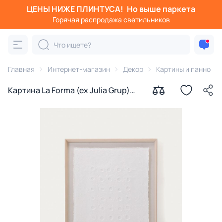
ЦЕНЫ НИЖЕ ПЛИНТУСА!
Но выше паркета
Горячая распродажа светильников
Главная
Интернет-магазин
Декор
Картины и панно
Картина La Forma (ex Julia Grup)
Olvin на белой бумаге 73.6 x 93.6 см
BD-3156866