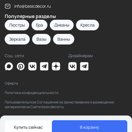
info@basicdecor.ru
Популярные разделы
Люстры
Бра
Диваны
Кресла
Зеркала
Вазы
Ванны
Соц. сети
Дизайнерам
Оферта
Политика конфиденциальности
Пользовательское Соглашение на заимствование и размещение
материалов на Сайте basicdecor.ru
Купить сейчас
В корзину