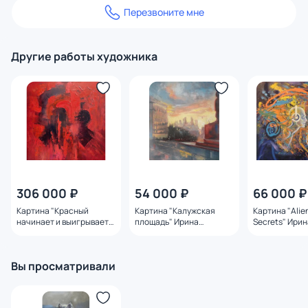
Перезвоните мне
Другие работы художника
306 000 ₽
54 000 ₽
66 000 ₽
Картина "Красный
Картина "Калужская
Картина "Alie
начинает и выигрывает"
площадь" Ирина
Secrets" Ири
Ирина Сергеева
Сергеева
Вы просматривали