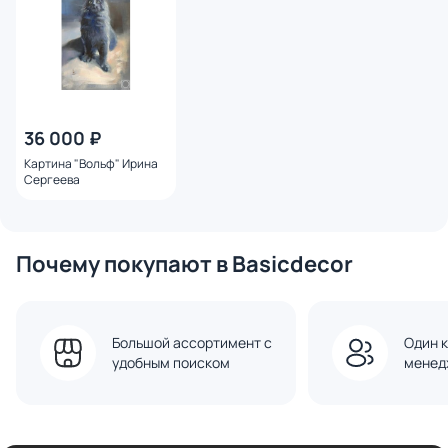
36 000 ₽
Картина "Вольф" Ирина
Сергеева
Почему покупают в Basicdecor
Большой ассортимент с
Один к
удобным поиском
менед