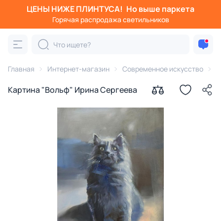
ЦЕНЫ НИЖЕ ПЛИНТУСА!
Но выше паркета
Горячая распродажа светильников
Главная
Интернет-магазин
Современное искусство
К
Картина "Вольф" Ирина Сергеева