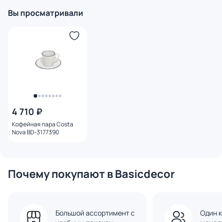
Вы просматривали
4 710 ₽
Кофейная пара Costa
Nova BD-3177390
Почему покупают в Basicdecor
Большой ассортимент с
Один к