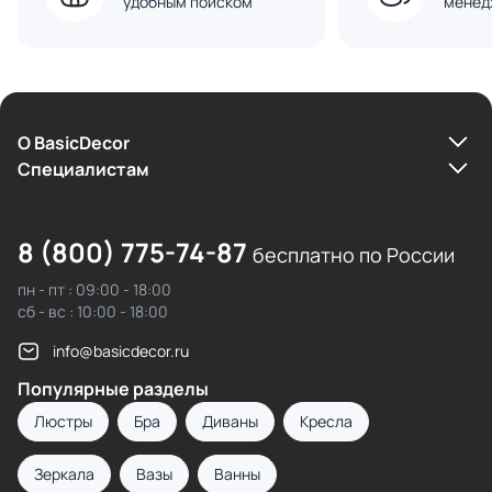
удобным поиском
менед
О BasicDecor
Cпециалистам
8 (800) 775-74-87
бесплатно по России
пн - пт : 09:00 - 18:00
сб - вс : 10:00 - 18:00
info@basicdecor.ru
Популярные разделы
Люстры
Бра
Диваны
Кресла
Зеркала
Вазы
Ванны