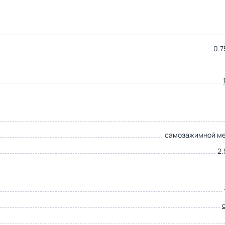
0.7
самозажимной м
2.