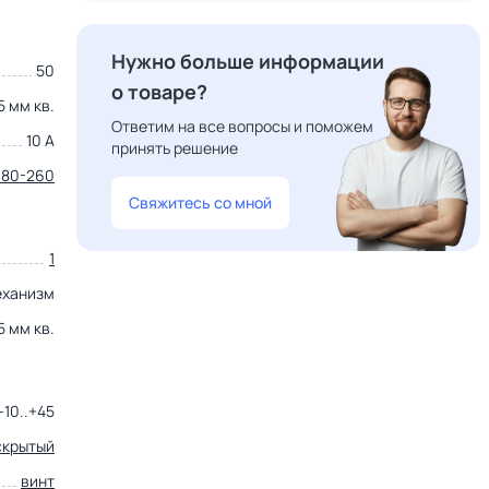
Нужно больше информации
50
о товаре?
5 мм кв.
Ответим на все вопросы и поможем
10 А
принять решение
180-260
Свяжитесь со мной
1
еханизм
5 мм кв.
-10..+45
скрытый
винт