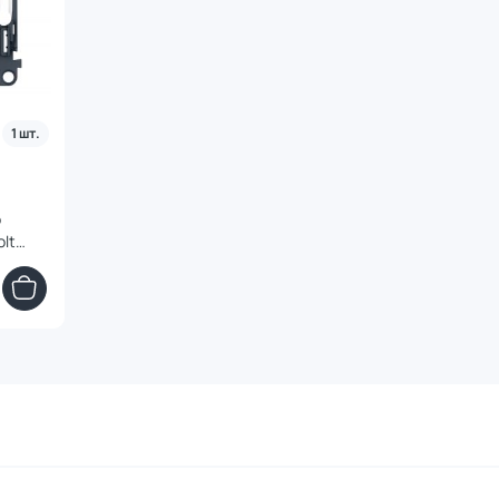
1 шт.
о
lt
101