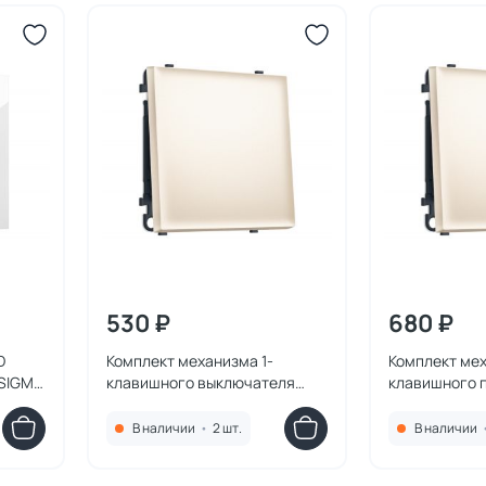
530 ₽
680 ₽
D
Комплект механизма 1-
Комплект мех
 SIGMA
клавишного выключателя
клавишного 
Ambrella Volt SIGMA MS241010
выключателя 
жемчужно-кремовый QUANT
SIGMA MS241
В наличии
•
2 шт.
В наличии
PRO
кремовый QU