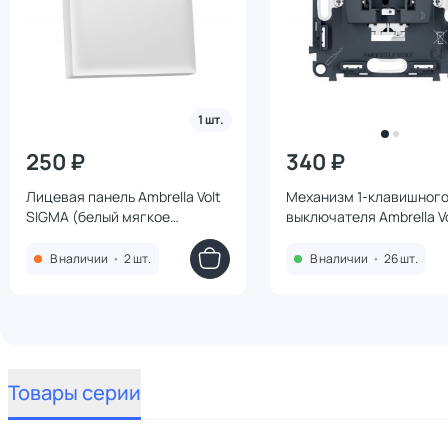
1 шт.
250 ₽
340 ₽
Лицевая панель Ambrella Volt
Механизм 1-клавишног
SIGMA (белый мягкое
выключателя Ambrella Vo
касание) для 1-клавишных
10A-250V QUANT PRO PR
выключателей QUANT PRO
В наличии
•
2 шт.
В наличии
•
26 шт.
SP8210
Товары серии