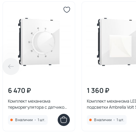
6 470 ₽
1 360 ₽
Комплект механизма
Комплект механизма LE
терморегулятора с датчиком
подсветки Ambrella Volt
для теплого пола с
MS117510 белый глянец
подсветкой Ambrella Volt
QUANT PRO
В наличии
•
1 шт.
В наличии
•
1 шт.
SIGMA MS105710 белый
глянец QUANT PRO