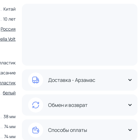
Китай
10 лет
Россия
lla Volt
пластик
касание
Доставка - Арзамас
пластик
белый
Обмен и возврат
38 мм
74 мм
Способы оплаты
74 мм