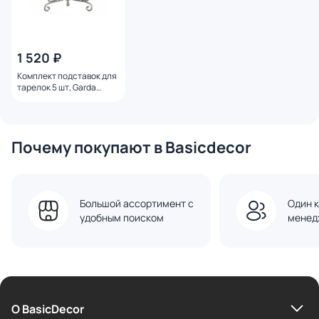
1 520 ₽
Комплект подставок для
тарелок 5 шт, Garda
Decor, серебро 17×11 см,
BD-3250156
Почему покупают в Basicdecor
Большой ассортимент с
Один к
удобным поиском
менед
О BasicDecor