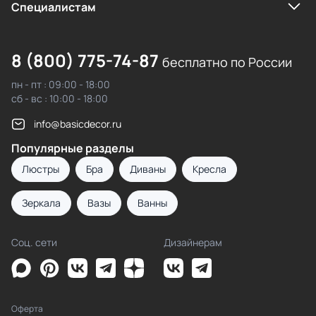
Cпециалистам
8 (800) 775-74-87
бесплатно по России
пн - пт : 09:00 - 18:00
сб - вс : 10:00 - 18:00
info@basicdecor.ru
Популярные разделы
Люстры
Бра
Диваны
Кресла
Зеркала
Вазы
Ванны
Соц. сети
Дизайнерам
Оферта