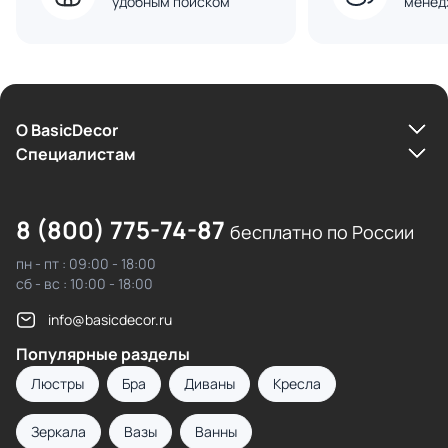
удобным поиском
менед
О BasicDecor
Cпециалистам
8 (800) 775-74-87
бесплатно по России
пн - пт : 09:00 - 18:00
сб - вс : 10:00 - 18:00
info@basicdecor.ru
Популярные разделы
Люстры
Бра
Диваны
Кресла
Зеркала
Вазы
Ванны