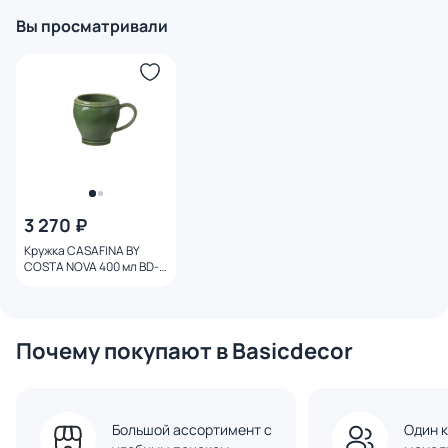
Вы просматривали
3 270 ₽
Кружка CASAFINA BY
COSTA NOVA 400 мл BD-
3177192
Почему покупают в Basicdecor
Большой ассортимент с
Один к