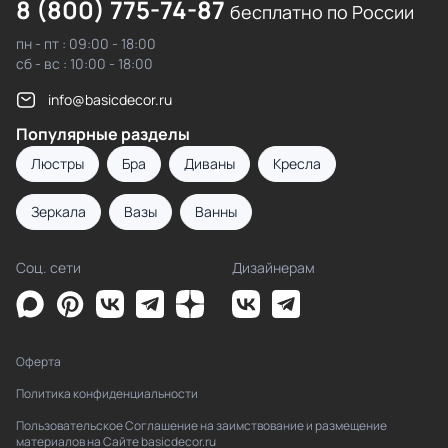
8 (800) 775-74-87
бесплатно по России
пн - пт : 09:00 - 18:00
сб - вс : 10:00 - 18:00
info@basicdecor.ru
Популярные разделы
Люстры
Бра
Диваны
Кресла
Зеркала
Вазы
Ванны
Соц. сети
Дизайнерам
Оферта
Политика конфиденциальности
Пользовательское Соглашение на заимствование и размещение
материалов на Сайте basicdecor.ru