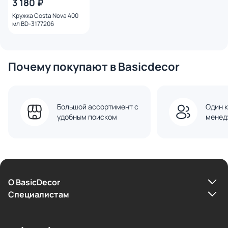
3 180 ₽
Кружка Costa Nova 400
мл BD-3177206
Почему покупают в Basicdecor
Большой ассортимент с
Один к
удобным поиском
менед
О BasicDecor
Cпециалистам