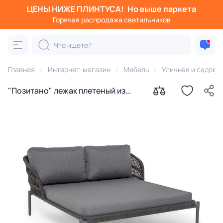
ЦЕНЫ НИЖЕ ПЛИНТУСА!
Но выше паркета
Горячая распродажа светильников
Главная
Интернет-магазин
Мебель
Уличная и садова
"Позитано" лежак плетеный из
роупа, каркас алюминий темно-
серый (RAL7024) муар, роуп
темно-серый круглый, ткань
темно-серая 027 BD-3260368