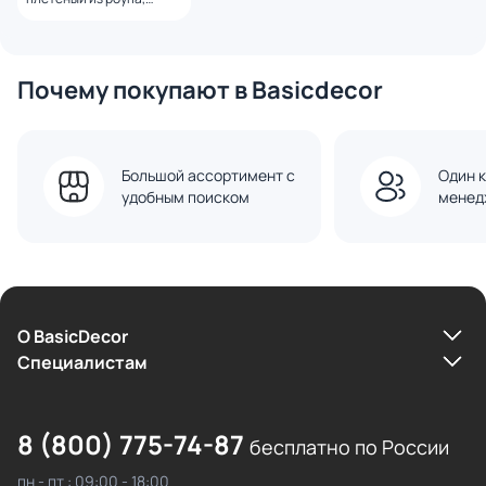
каркас алюминий темно-
серый (RAL7024) муар,
роуп темно-серый
круглый, ткань темно-
Почему покупают в Basicdecor
серая 027 BD-3260368
Большой ассортимент с
Один к
удобным поиском
менед
О BasicDecor
Cпециалистам
8 (800) 775-74-87
бесплатно по России
пн - пт : 09:00 - 18:00