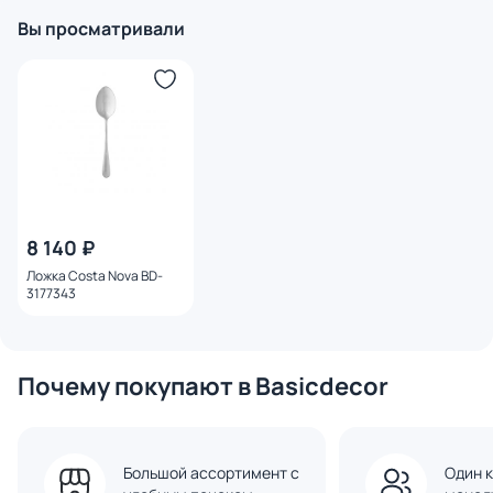
Вы просматривали
8 140 ₽
Ложка Costa Nova BD-
3177343
Почему покупают в Basicdecor
Большой ассортимент с
Один к