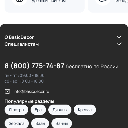
удобным поиском
менед
О BasicDecor
Cпециалистам
8 (800) 775-74-87
бесплатно по России
пн - пт : 09:00 - 18:00
сб - вс : 10:00 - 18:00
info@basicdecor.ru
Популярные разделы
Люстры
Бра
Диваны
Кресла
Зеркала
Вазы
Ванны