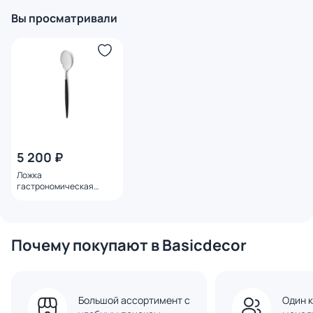
Вы просматривали
5 200 ₽
Ложка
гастрономическая
CUTIPOL BD-3177181
Почему покупают в Basicdecor
Большой ассортимент с
Один к