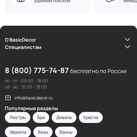
удобным поиском
менед
О BasicDecor
Cпециалистам
8 (800) 775-74-87
бесплатно по России
пн - пт : 09:00 - 18:00
сб - вс : 10:00 - 18:00
info@basicdecor.ru
Популярные разделы
Люстры
Бра
Диваны
Кресла
Зеркала
Вазы
Ванны