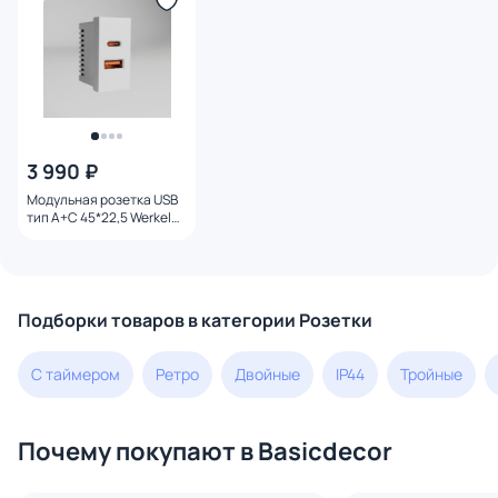
3 990 ₽
Модульная розетка USB
тип A+C 45*22,5 Werkel
W1272701 белая
Подборки товаров в категории Розетки
С таймером
Ретро
Двойные
IP44
Тройные
Почему покупают в Basicdecor