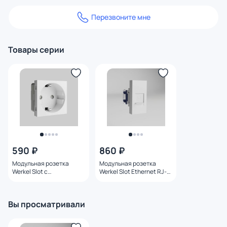
Перезвоните мне
Товары серии
590 ₽
860 ₽
Модульная розетка
Модульная розетка
Werkel Slot с
Werkel Slot Ethernet RJ-
заземлением и
45 6 cat. (белый)
шторками (белый)
W1281101
W1171160
Вы просматривали