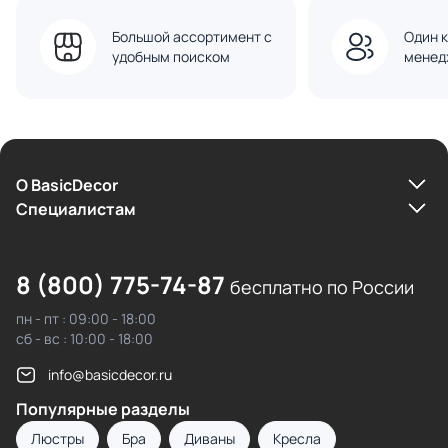
Большой ассортимент с
Один к
удобным поиском
менед
О BasicDecor
Cпециалистам
8 (800) 775-74-87
бесплатно по России
пн - пт : 09:00 - 18:00
сб - вс : 10:00 - 18:00
info@basicdecor.ru
Популярные разделы
Люстры
Бра
Диваны
Кресла