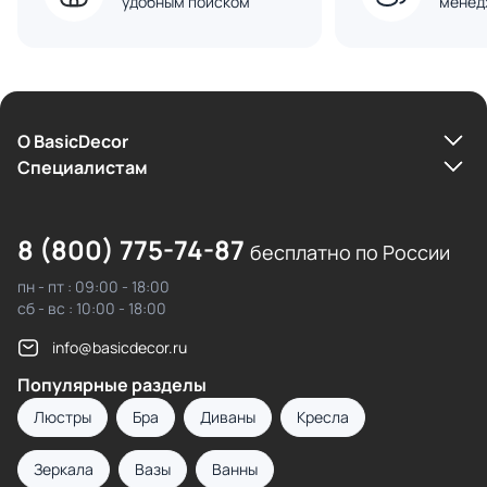
удобным поиском
менед
О BasicDecor
Cпециалистам
8 (800) 775-74-87
бесплатно по России
пн - пт : 09:00 - 18:00
сб - вс : 10:00 - 18:00
info@basicdecor.ru
Популярные разделы
Люстры
Бра
Диваны
Кресла
Зеркала
Вазы
Ванны