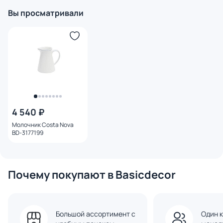
Вы просматривали
4 540 ₽
Молочник Costa Nova
BD-3177199
Почему покупают в Basicdecor
Большой ассортимент с
Один к