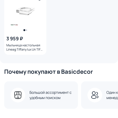
3 959 ₽
Мыльница настольная
Lineag Tiffany lux Un TIF
917
Почему покупают в Basicdecor
Большой ассортимент с
Один к
удобным поиском
менед