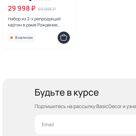
29 998 ₽
59 995 ₽
Набор из 2-х репродукций
картин в раме Рождение
Венеры, 1516г.
В наличии
Будьте в курсе
Подпишитесь на рассылку BasicDecor и узн