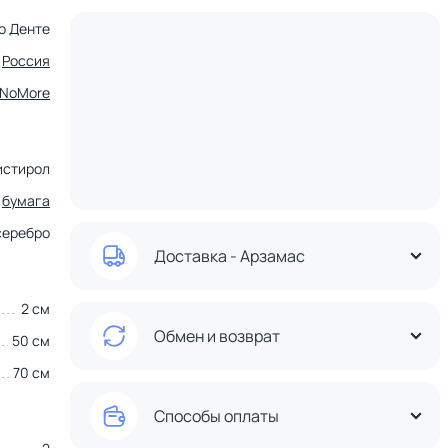
о Денте
Россия
tNoMore
истирол
,
бумага
серебро
Доставка - Арзамас
2 см
Обмен и возврат
50 см
70 см
Способы оплаты