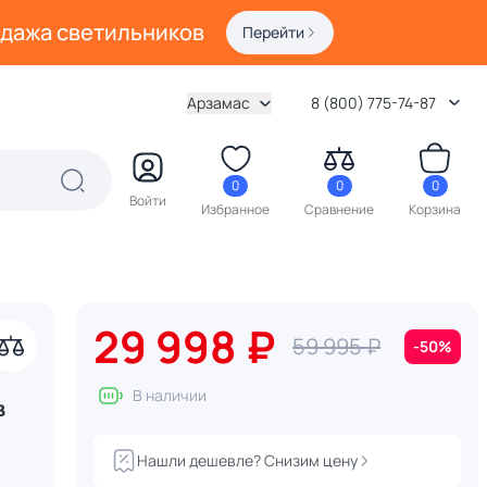
одажа светильников
Перейти
Арзамас
8 (800) 775-74-87
0
0
0
Войти
Избранное
Сравнение
Корзина
29 998 ₽
59 995 ₽
-50%
В наличии
в
Нашли дешевле? Снизим цену