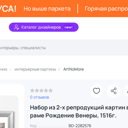
УСА!
Но выше паркета
Горячая распр
Каталог дизайнеров
анно
интерьерные картины
ArtNoMore
0 отзывов
Набор из 2-х репродукций картин 
раме Рождение Венеры, 1516г.
Код
BD-2282576