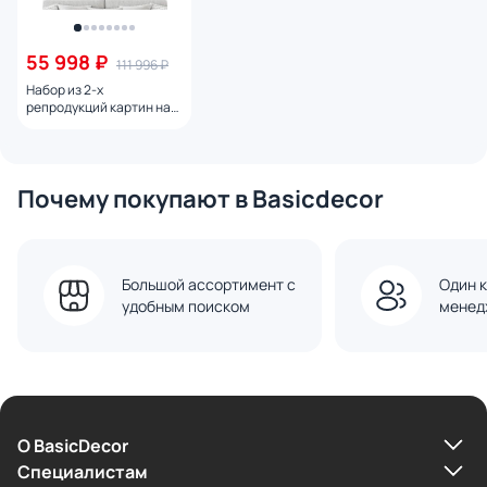
55 998 ₽
111 996 ₽
Набор из 2-х
репродукций картин на
холсте Осторожно
планеты! 2024г.
Почему покупают в Basicdecor
Большой ассортимент с
Один к
удобным поиском
менед
О BasicDecor
Cпециалистам