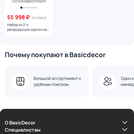
55 998 ₽
111 996 ₽
Набор из 2-х
репродукций картин на
холсте Галактика, вид из
космоса, 2024г.
Почему покупают в Basicdecor
Большой ассортимент с
Один к
удобным поиском
менед
О BasicDecor
Cпециалистам