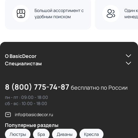
Большой ассортимент с
Один к
удобным поиском
менед
О BasicDecor
Cпециалистам
8 (800) 775-74-87
бесплатно по России
пн - пт : 09:00 - 18:00
сб - вс : 10:00 - 18:00
info@basicdecor.ru
Популярные разделы
Люстры
Бра
Диваны
Кресла