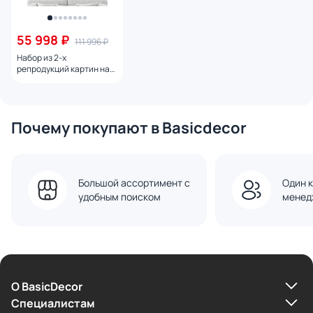
55 998 ₽
111 996 ₽
Набор из 2-х
репродукций картин на
холсте Пейзаж в слоях
(аквариум), 2024г.
Почему покупают в Basicdecor
Большой ассортимент с
Один к
удобным поиском
менед
О BasicDecor
Cпециалистам