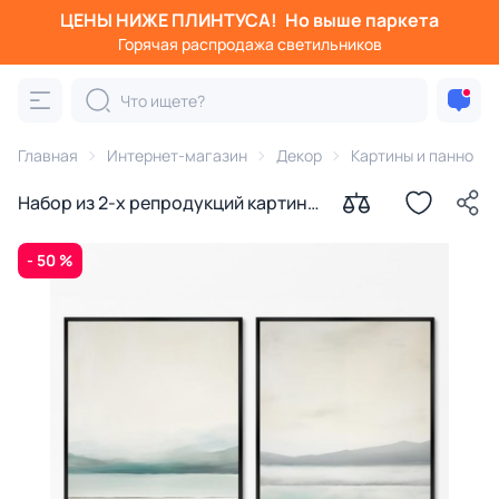
ЦЕНЫ НИЖЕ ПЛИНТУСА!
Но выше паркета
Горячая распродажа светильников
Главная
Интернет-магазин
Декор
Картины и панно
Набор из 2-х репродукций картин
на холсте Пейзаж в слоях
(аквариум), 2024г.
- 50 %